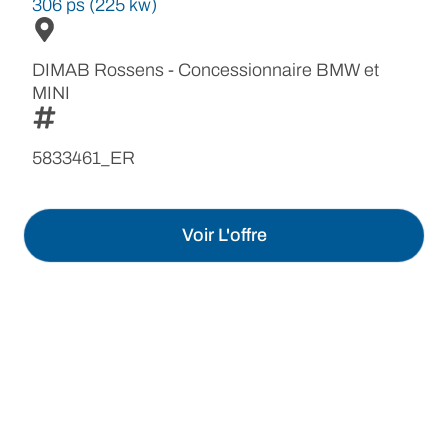
306 ps (225 kw)
DIMAB Rossens - Concessionnaire BMW et
MINI
5833461_ER
Voir L'offre