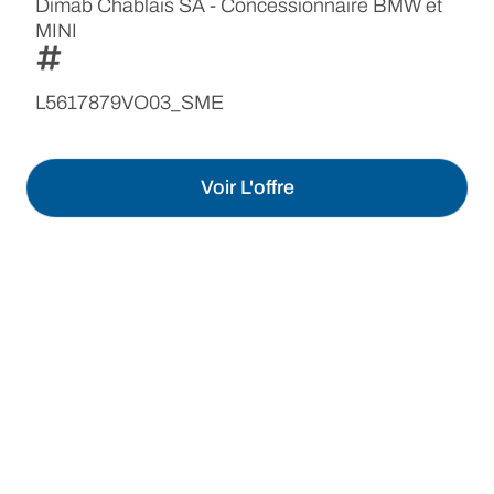
Dimab Chablais SA - Concessionnaire BMW et
MINI
L5617879VO03_SME
Voir L'offre