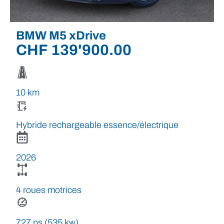
BMW M5 xDrive
CHF
139'900.00
10 km
Hybride rechargeable essence/électrique
2026
4 roues motrices
727 ps (535 kw)