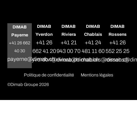
DIMAB
DIMAB
DIMAB
DIMAB
DIMAB
Yverdon
Riviera
Chablais
Rossens
Payerne
+41 26
+41 21
+41 24
+41 26
+41 26 662
662 41 20
943 00 70
481 11 60
552 25 25
40 30
payerne@dimab.ch
yverdon@dimab.ch
riviera@dimab.ch
chablais@dimab.ch
rossens@di
Politique de confidentialité
Mentions légales
©Dimab Groupe 2026