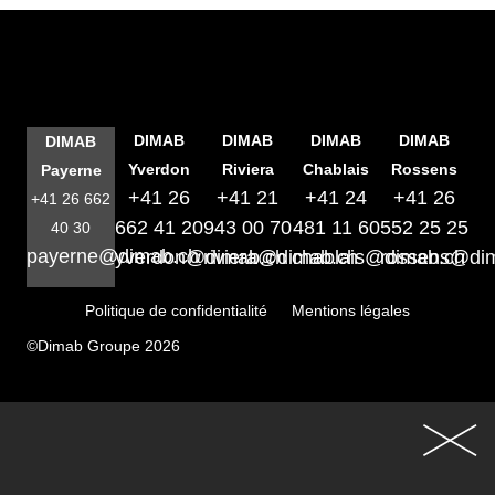
DIMAB
DIMAB
DIMAB
DIMAB
DIMAB
Yverdon
Riviera
Chablais
Rossens
Payerne
+41 26
+41 21
+41 24
+41 26
+41 26 662
662 41 20
943 00 70
481 11 60
552 25 25
40 30
payerne@dimab.ch
yverdon@dimab.ch
riviera@dimab.ch
chablais@dimab.ch
rossens@di
Politique de confidentialité
Mentions légales
©Dimab Groupe 2026