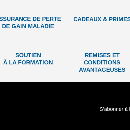
SSURANCE DE PERTE
CADEAUX & PRIME
DE GAIN MALADIE
SOUTIEN
REMISES ET
À LA FORMATION
CONDITIONS
AVANTAGEUSES
S’abonner à 