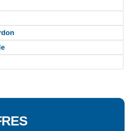
erdon
le
FRES