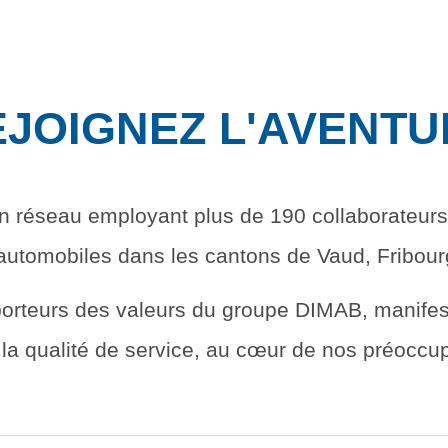
MINI
Ineos Grenadier
Stock
Après Vente
Nos partenaires et ambassadeurs
Nos events
EJOIGNEZ L'AVENTU
un réseau employant plus de 190 collaborateurs
utomobiles dans les cantons de Vaud, Fribourg
porteurs des valeurs du groupe DIMAB, manifest
t la qualité de service, au cœur de nos préoccu