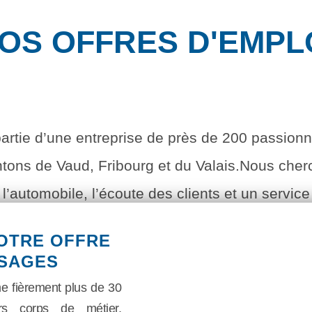
OS OFFRES D'EMPL
artie d’une entreprise de près de 200 passionn
ons de Vaud, Fribourg et du Valais.Nous cherc
’automobile, l’écoute des clients et un service
porteurs des valeurs du groupe DIMAB, manifest
OTRE OFFRE
t la qualité de service, au cœur de nos préoccu
SSAGES
 fièrement plus de 30
rs corps de métier,