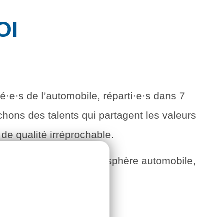
OI
é·e·s de l’automobile, réparti·e·s dans 7
hons des talents qui partagent les valeurs
 de qualité irréprochable.
ant la passion pour la sphère automobile,
pations et ambitions.