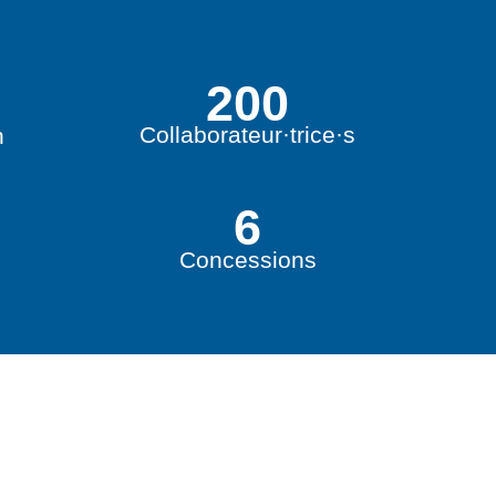
200
Collaborateur·trice·s
n
6
Concessions