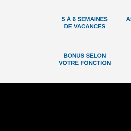
5 À 6 SEMAINES
A
DE VACANCES
BONUS SELON
VOTRE FONCTION