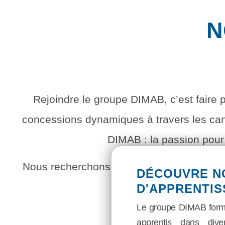
N
Rejoindre le groupe DIMAB, c’est faire p
concessions dynamiques à travers les cant
DIMAB : la passion pour l
Nous recherchons avant tout des talents 
DÉCOUVRE N
l’écoute du client e
D'APPRENTI
Le groupe DIMAB forme
apprentis dans dive