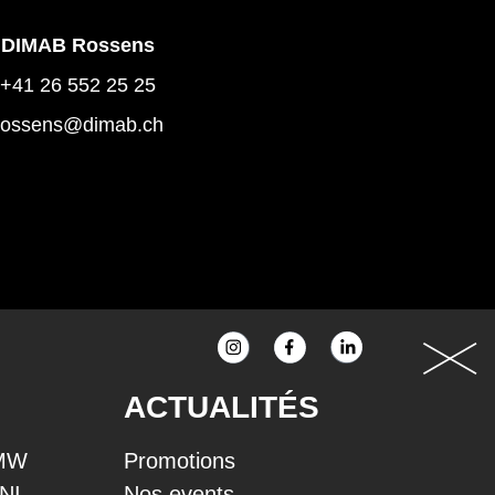
DIMAB Rossens
+41 26 552 25 25
rossens@dimab.ch
ACTUALITÉS
BMW
Promotions
INI
Nos events