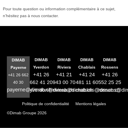
Pour toute question ou information complémentaire à ce sujet,
n’hésitez pas à nous contacter.
DIMAB
DIMAB
DIMAB
DIMAB
DIMAB
Yverdon
Riviera
Chablais
Rossens
Payerne
+41 26
+41 21
+41 24
+41 26
+41 26 662
662 41 20
943 00 70
481 11 60
552 25 25
40 30
payerne@dimab.ch
yverdon@dimab.ch
riviera@dimab.ch
chablais@dimab.ch
rossens@di
Politique de confidentialité
Mentions légales
©Dimab Groupe 2026