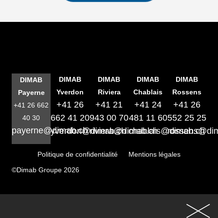
DIMAB
DIMAB
DIMAB
DIMAB
DIMAB
Yverdon
Riviera
Chablais
Rossens
Payerne
+41 26
+41 21
+41 24
+41 26
+41 26 662
662 41 20
943 00 70
481 11 60
552 25 25
40 30
payerne@dimab.ch
yverdon@dimab.ch
riviera@dimab.ch
chablais@dimab.ch
rossens@di
Politique de confidentialité
Mentions légales
©Dimab Groupe 2026