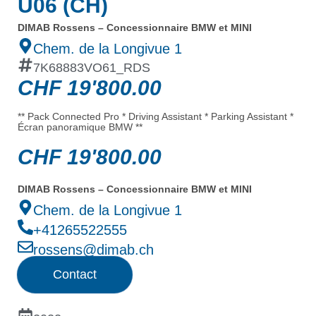
U06 (CH)
DIMAB Rossens – Concessionnaire BMW et MINI
Chem. de la Longivue 1
7K68883VO61_RDS
CHF
19'800.00
** Pack Connected Pro * Driving Assistant * Parking Assistant *
Écran panoramique BMW **
CHF
19'800.00
DIMAB Rossens – Concessionnaire BMW et MINI
Chem. de la Longivue 1
+41265522555
rossens@dimab.ch
Contact