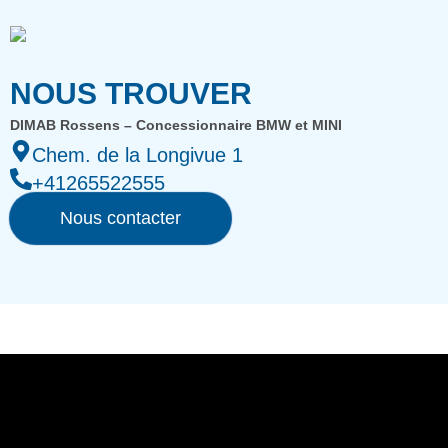
NOUS TROUVER
DIMAB Rossens – Concessionnaire BMW et MINI
Chem. de la Longivue 1
+41265522555
Nous contacter