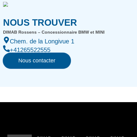
NOUS TROUVER
DIMAB Rossens – Concessionnaire BMW et MINI
Chem. de la Longivue 1
+41265522555
Nous contacter