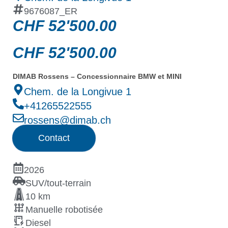
9676087_ER
CHF
52'500.00
CHF
52'500.00
DIMAB Rossens – Concessionnaire BMW et MINI
Chem. de la Longivue 1
+41265522555
rossens@dimab.ch
Contact
2026
SUV/tout-terrain
10 km
Manuelle robotisée
Diesel