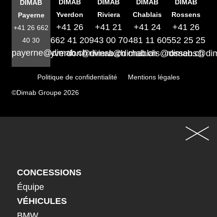
DIMAB
DIMAB
DIMAB
DIMAB
DIMAB
Yverdon
Riviera
Chablais
Rossens
Payerne
+41 26
+41 21
+41 24
+41 26
+41 26 662
662 41 20
943 00 70
481 11 60
552 25 25
40 30
payerne@dimab.ch
yverdon@dimab.ch
riviera@dimab.ch
chablais@dimab.ch
rossens@di
Politique de confidentialité
Mentions légales
©Dimab Groupe 2026
CONCESSIONS
Équipe
VÉHICULES
BMW