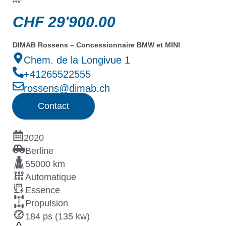
AV
CHF
29'900.00
DIMAB Rossens – Concessionnaire BMW et MINI
Chem. de la Longivue 1
+41265522555
rossens@dimab.ch
Contact
2020
Berline
55000 km
Automatique
Essence
Propulsion
184 ps (135 kw)