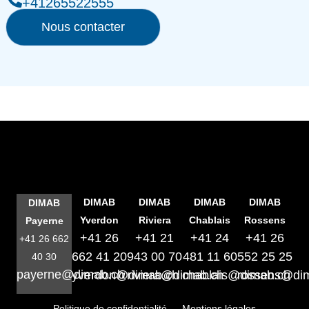
+41265522555
Nous contacter
DIMAB
DIMAB
DIMAB
DIMAB
DIMAB
Yverdon
Riviera
Chablais
Rossens
Payerne
+41 26
+41 21
+41 24
+41 26
+41 26 662
662 41 20
943 00 70
481 11 60
552 25 25
40 30
payerne@dimab.ch
yverdon@dimab.ch
riviera@dimab.ch
chablais@dimab.ch
rossens@di
Politique de confidentialité
Mentions légales