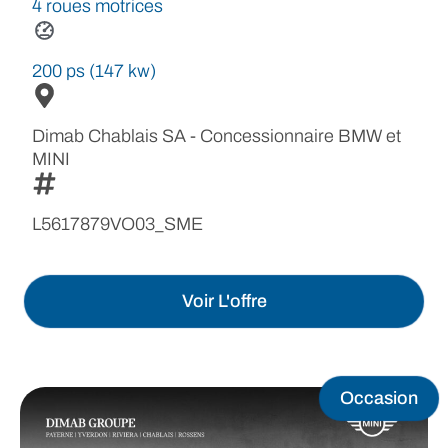
4 roues motrices
200 ps (147 kw)
Dimab Chablais SA - Concessionnaire BMW et
MINI
L5617879VO03_SME
Voir L'offre
Occasion