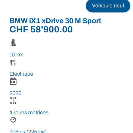
Véhicule neuf
BMW iX1 xDrive 30 M Sport
CHF
58'900.00
10 km
Electrique
2026
4 roues motrices
306 ps (225 kw)