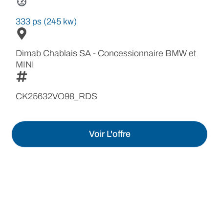
333 ps (245 kw)
Dimab Chablais SA - Concessionnaire BMW et
MINI
CK25632VO98_RDS
Voir L'offre