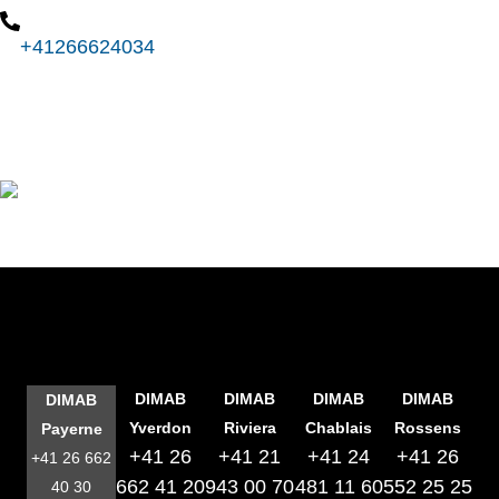
+41266624034
Nous contacter
DIMAB
DIMAB
DIMAB
DIMAB
DIMAB
Yverdon
Riviera
Chablais
Rossens
Payerne
+41 26
+41 21
+41 24
+41 26
+41 26 662
662 41 20
943 00 70
481 11 60
552 25 25
40 30