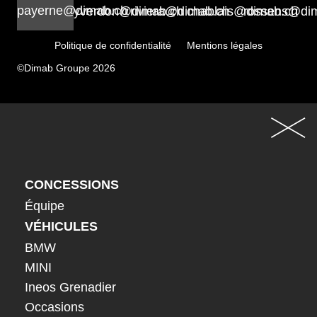
payerne@dimab.ch
yverdon@dimab.ch
riviera@dimab.ch
chablais@dimab.ch
rossens@di
Politique de confidentialité
Mentions légales
©Dimab Groupe 2026
CONCESSIONS
Équipe
VÉHICULES
BMW
MINI
Ineos Grenadier
Occasions