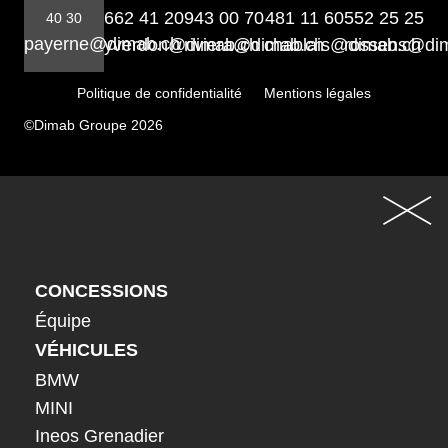
662 41 20
943 00 70
481 11 60
552 25 25
40 30
payerne@dimab.ch
yverdon@dimab.ch
riviera@dimab.ch
chablais@dimab.ch
rossens@di
Politique de confidentialité
Mentions légales
©Dimab Groupe 2026
CONCESSIONS
Équipe
VÉHICULES
BMW
MINI
Ineos Grenadier