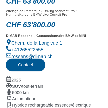
CHF
63'800.00
Attelage de Remorque / Driving Assistant Pro /
Harman/Kardon / BMW Live Cockpit Pro
CHF
63'800.00
DIMAB Rossens – Concessionnaire BMW et MINI
Chem. de la Longivue 1
+41265522555
rossens@dimab.ch
Contact
2025
SUV/tout-terrain
5000 km
Automatique
Hybride rechargeable essence/électrique