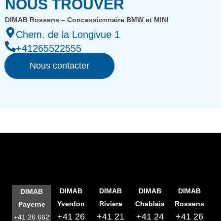
NOUS TROUVER
DIMAB Rossens – Concessionnaire BMW et MINI
Chem. de la Longivue 1
+41265522555
Nous contacter
DIMAB
DIMAB
DIMAB
DIMAB
DIMAB
Yverdon
Riviera
Chablais
Rossens
Payerne
+41 26
+41 21
+41 24
+41 26
+41 26 662