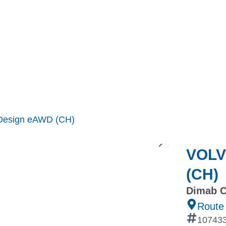
MINI
Ineos Grenadier
Stock
Après Vente
Nos partenaires et ambassadeurs
Nos events
Design eAWD (CH)
VOLV
(CH)
Dimab C
Route
10743