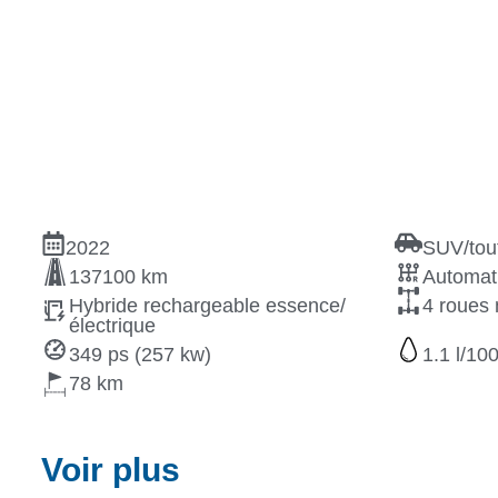
2022
SUV/tout
137100 km
Automat
Hybride rechargeable essence/
4 roues 
électrique
349 ps (257 kw)
1.1
78
Voir plus