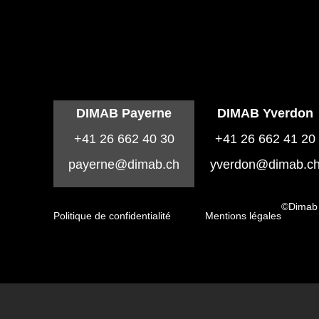
DIMAB Payerne
DIMAB Yverdon
+41 26 662 40 30
+41 26 662 41 20
payerne@dimab.ch
yverdon@dimab.c
©Dimab
Politique de confidentialité
Mentions légales