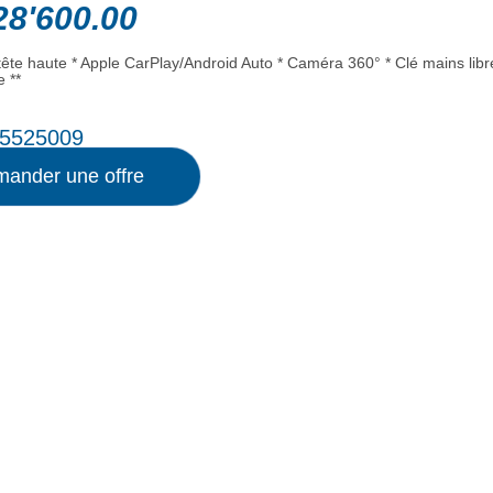
8'600.00
 tête haute * Apple CarPlay/Android Auto * Caméra 360° * Clé mains libre
 **
5525009
ander une offre