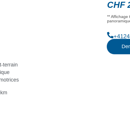
CHF
2
** Affichage
panoramique
+4124
Dem
-terrain
ique
motrices