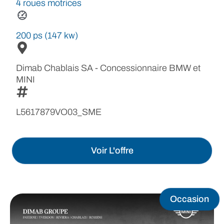
4 roues motrices
200 ps (147 kw)
Dimab Chablais SA - Concessionnaire BMW et
MINI
L5617879VO03_SME
Voir L'offre
Occasion