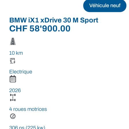
Véhicule neuf
BMW iX1 xDrive 30 M Sport
CHF
58'900.00
10 km
Electrique
2026
4 roues motrices
306 ps (225 kw)