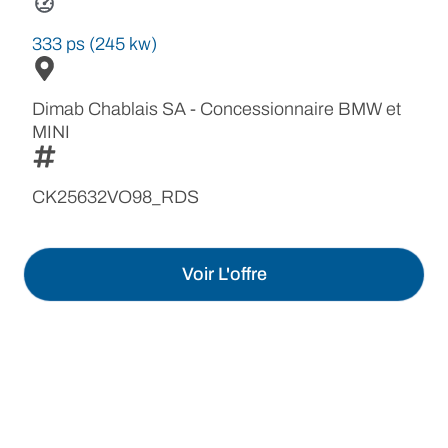
333 ps (245 kw)
Dimab Chablais SA - Concessionnaire BMW et
MINI
CK25632VO98_RDS
Voir L'offre