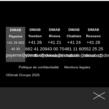
DIMAB
DIMAB
DIMAB
DIMAB
DIMAB
Yverdon
Riviera
Chablais
Rossens
Payerne
+41 26
+41 21
+41 24
+41 26
+41 26 662
662 41 20
943 00 70
481 11 60
552 25 25
40 30
payerne@dimab.ch
yverdon@dimab.ch
riviera@dimab.ch
chablais@dimab.ch
rossens@di
Politique de confidentialité
Mentions légales
©Dimab Groupe 2026