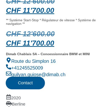
CHF
12'600.00
CHF
11'700.00
** Système Start-Stop * Régulateur de vitesse * Système de
navigation **
CHF
12'600.00
CHF
11'700.00
Dimab Chablais SA – Concessionnaire BMW et MINI
Route du Simplon 16
+41245525009
guilyan.guiose@dimab.ch
Contact
2020
Berline