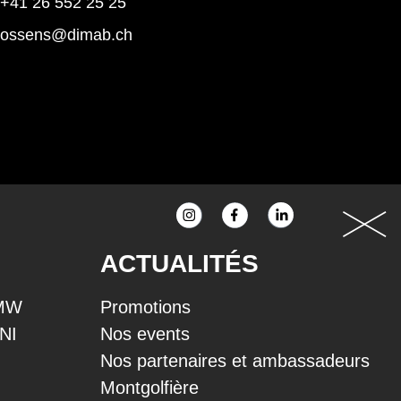
+41 26 552 25 25
rossens@dimab.ch
ACTUALITÉS
BMW
Promotions
INI
Nos events
Nos partenaires et ambassadeurs
Montgolfière