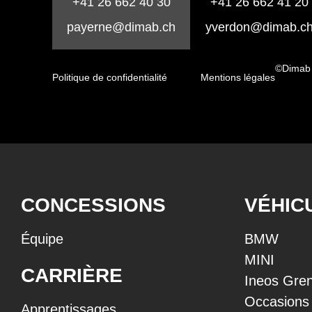
+41 26 662 40 30
+41 26 662 41 20
payerne@dimab.ch
yverdon@dimab.c
©Dimab
Politique de confidentialité
Mentions légales
CONCESSIONS
VÉHIC
Équipe
BMW
MINI
CARRIÈRE
Ineos Gren
Occasions
Apprentissages