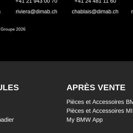
+41 21 943 00 70
+41 24 481 11 60
h
riviera@dimab.ch
chablais@dimab.ch
 Groupe 2026
ULES
APRÈS VENTE
Pièces et Accessoires 
Pièces et Accessoires M
adier
My BMW App