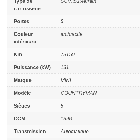
Type de
SUV/tout-terrain
carrosserie
Portes
5
Couleur
anthracite
intérieure
Km
73150
Puissance (kW)
131
Marque
MINI
Modèle
COUNTRYMAN
Sièges
5
CCM
1998
Transmission
Automatique