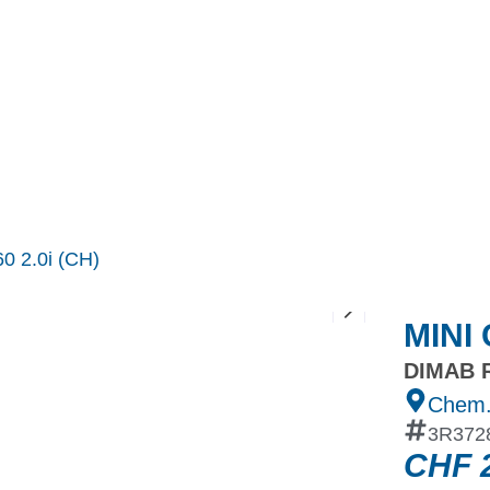
MINI
Ineos Grenadier
Stock
Après Vente
Nos partenaires et ambassadeurs
Nos events
0 2.0i (CH)
MINI 
DIMAB R
Chem.
3R372
CHF
2