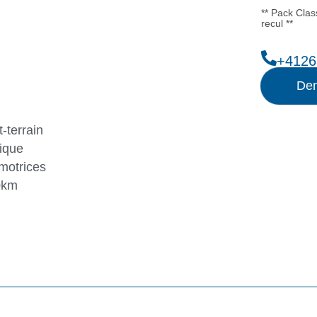
** Pack Clas
recul **
+4126
Dem
-terrain
ique
motrices