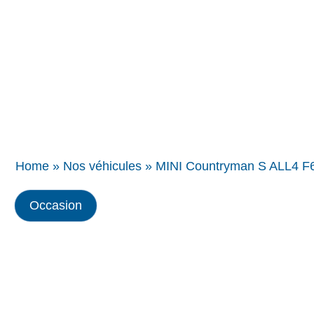
Concessions
BMW
Home
»
Nos véhicules
»
MINI Countryman S ALL4 F6
Occasion