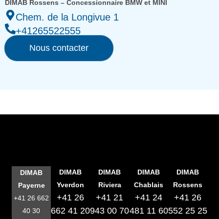
DIMAB Rossens – Concessionnaire BMW et MINI
Chem. de la Longivue 1
+41265522555
Nous contacter
DIMAB
DIMAB
DIMAB
DIMAB
DIMAB
Yverdon
Riviera
Chablais
Rossens
Payerne
+41 26
+41 21
+41 24
+41 26
+41 26 662
662 41 20
943 00 70
481 11 60
552 25 25
40 30