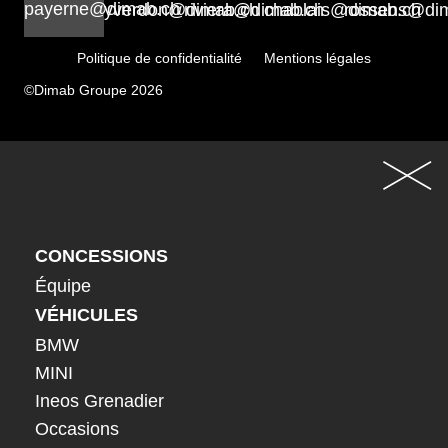
payerne@dimab.ch
yverdon@dimab.ch
riviera@dimab.ch
chablais@dimab.ch
rossens@di
Politique de confidentialité
Mentions légales
©Dimab Groupe 2026
CONCESSIONS
Équipe
VÉHICULES
BMW
MINI
Ineos Grenadier
Occasions