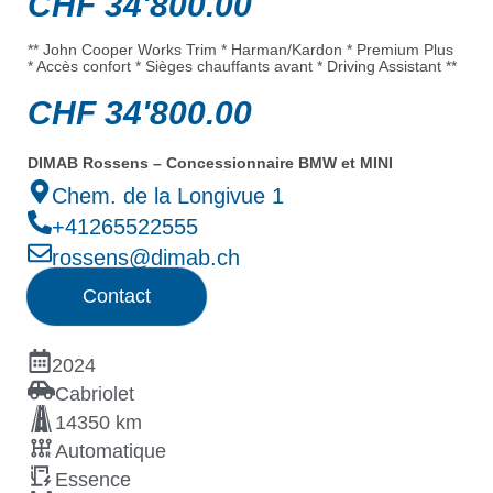
CHF
34'800.00
** John Cooper Works Trim * Harman/Kardon * Premium Plus
* Accès confort * Sièges chauffants avant * Driving Assistant **
CHF
34'800.00
DIMAB Rossens – Concessionnaire BMW et MINI
Chem. de la Longivue 1
+41265522555
rossens@dimab.ch
Contact
2024
Cabriolet
14350 km
Automatique
Essence