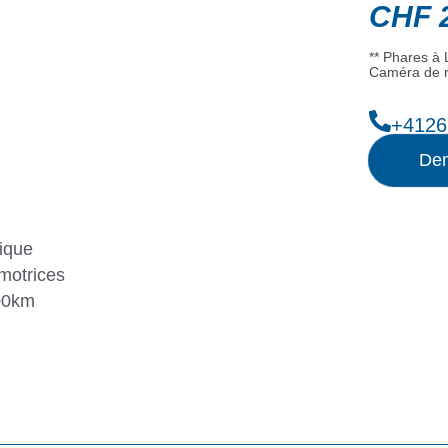
CHF
2
** Phares à 
Caméra de r
+4126
Dem
ique
motrices