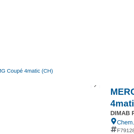
MINI
Ineos Grenadier
Stock
Après Vente
Nos partenaires et ambassadeurs
Nos events
 Coupé 4matic (CH)
MERC
4mati
DIMAB R
Chem.
F7912