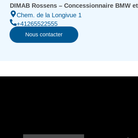
DIMAB Rossens – Concessionnaire BMW et
Chem. de la Longivue 1
+41265522555
Nous contacter