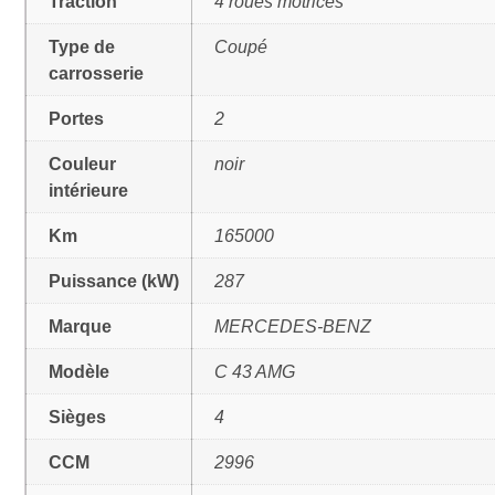
Traction
4 roues motrices
Type de
Coupé
carrosserie
Portes
2
Couleur
noir
intérieure
Km
165000
Puissance (kW)
287
Marque
MERCEDES-BENZ
Modèle
C 43 AMG
Sièges
4
CCM
2996