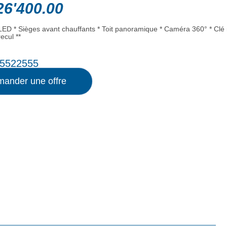
6'400.00
LED * Sièges avant chauffants * Toit panoramique * Caméra 360° * Clé 
ecul **
5522555
ander une offre