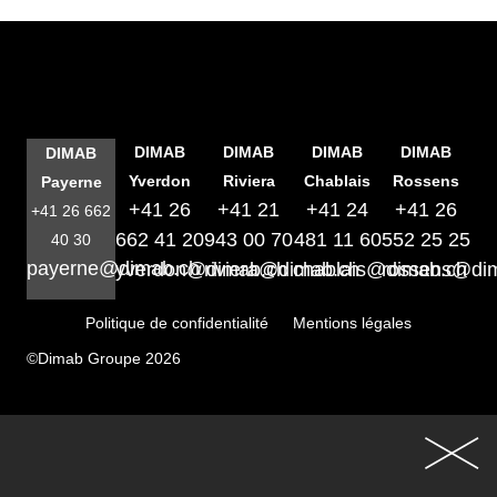
DIMAB
DIMAB
DIMAB
DIMAB
DIMAB
Yverdon
Riviera
Chablais
Rossens
Payerne
+41 26
+41 21
+41 24
+41 26
+41 26 662
662 41 20
943 00 70
481 11 60
552 25 25
40 30
payerne@dimab.ch
yverdon@dimab.ch
riviera@dimab.ch
chablais@dimab.ch
rossens@di
Politique de confidentialité
Mentions légales
©Dimab Groupe 2026