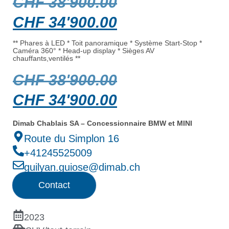
CHF
38'900.00
CHF
34'900.00
** Phares à LED * Toit panoramique * Système Start-Stop *
Caméra 360° * Head-up display * Sièges AV
chauffants,ventilés **
CHF
38'900.00
CHF
34'900.00
Dimab Chablais SA – Concessionnaire BMW et MINI
Route du Simplon 16
+41245525009
guilyan.guiose@dimab.ch
Contact
2023