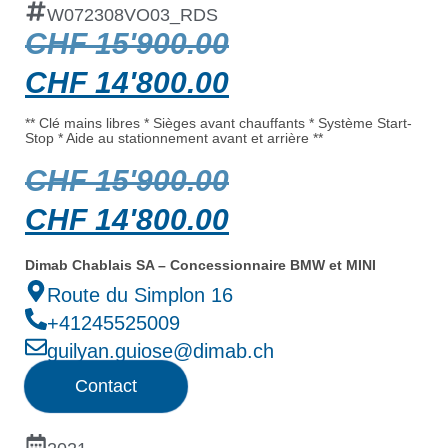
W072308VO03_RDS
CHF
15'900.00
CHF
14'800.00
** Clé mains libres * Sièges avant chauffants * Système Start-
Stop * Aide au stationnement avant et arrière **
CHF
15'900.00
CHF
14'800.00
Dimab Chablais SA – Concessionnaire BMW et MINI
Route du Simplon 16
+41245525009
guilyan.guiose@dimab.ch
Contact