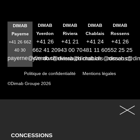
DIMAB
DIMAB
DIMAB
DIMAB
DIMAB
Yverdon
Riviera
Chablais
Rossens
Payerne
+41 26
+41 21
+41 24
+41 26
+41 26 662
662 41 20
943 00 70
481 11 60
552 25 25
40 30
payerne@dimab.ch
yverdon@dimab.ch
riviera@dimab.ch
chablais@dimab.ch
rossens@di
Politique de confidentialité
Mentions légales
©Dimab Groupe 2026
CONCESSIONS