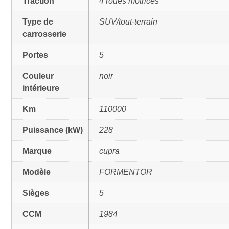
Traction
4 roues motrices
Type de
SUV/tout-terrain
carrosserie
Portes
5
Couleur
noir
intérieure
Km
110000
Puissance (kW)
228
Marque
cupra
Modèle
FORMENTOR
Sièges
5
CCM
1984