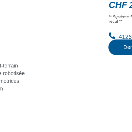
CHF
2
** Système S
recul **
+4126
Dem
-terrain
 robotisée
motrices