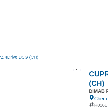
MINI
Ineos Grenadier
Stock
Après Vente
Nos partenaires et ambassadeurs
Nos events
VZ 4Drive DSG (CH)
CUPR
(CH)
DIMAB R
Chem.
R0161