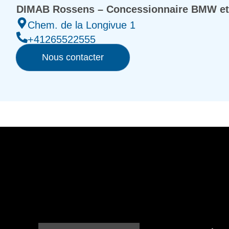
DIMAB Rossens – Concessionnaire BMW et
Chem. de la Longivue 1
+41265522555
Nous contacter