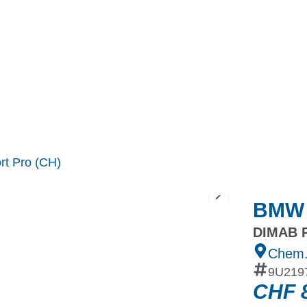
MINI
Ineos Grenadier
Stock
Après Vente
Nos partenaires et ambassadeurs
Nos events
t Pro (CH)
BMW X
DIMAB R
Chem.
9U219
CHF
8