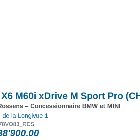
Actualités
Promotions
6 M60i xDrive M Sport Pro (C
ossens – Concessionnaire BMW et MINI
 de la Longivue 1
78VO83_RDS
8'900.00