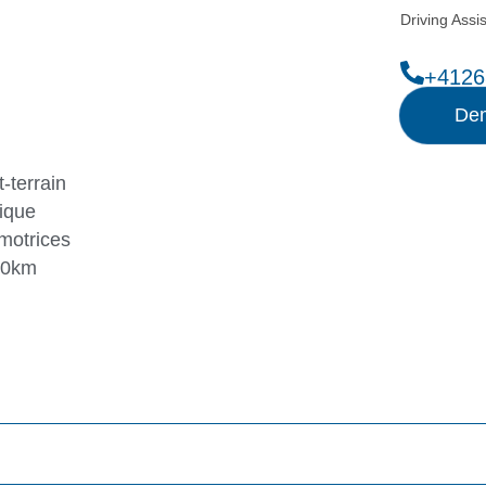
Driving Assi
+4126
Dem
-terrain
ique
motrices