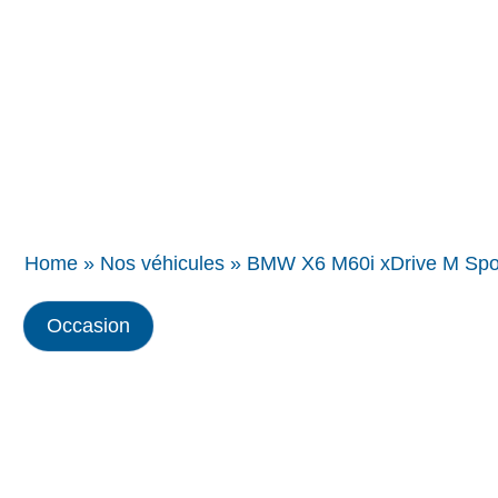
Concessions
BMW
Home
»
Nos véhicules
»
BMW X6 M60i xDrive M Spor
Occasion