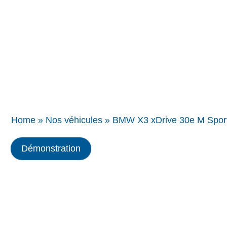
Concessions
BMW
Home
»
Nos véhicules
»
BMW X3 xDrive 30e M Spor
Démonstration