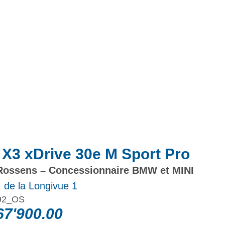
Actualités
Promotions
3 xDrive 30e M Sport Pro
ossens – Concessionnaire BMW et MINI
 de la Longivue 1
92_OS
7'900.00