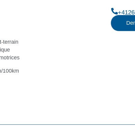
+4126
Dem
-terrain
ique
motrices