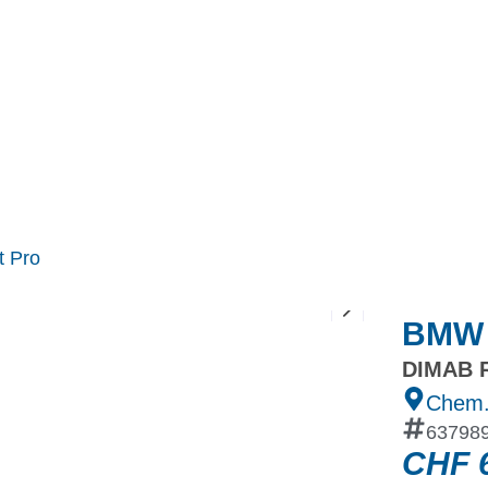
MINI
Ineos Grenadier
Stock
Après Vente
Nos partenaires et ambassadeurs
Nos events
t Pro
BMW X
DIMAB R
Chem.
63798
CHF
6