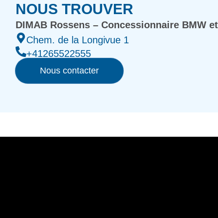
NOUS TROUVER
DIMAB Rossens – Concessionnaire BMW et
Chem. de la Longivue 1
+41265522555
Nous contacter