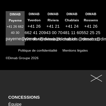
DIMAB
DIMAB
DIMAB
DIMAB
DIMAB
Yverdon
Riviera
Chablais
Rossens
Payerne
+41 26
+41 21
+41 24
+41 26
+41 26 662
662 41 20
943 00 70
481 11 60
552 25 25
40 30
payerne@dimab.ch
yverdon@dimab.ch
riviera@dimab.ch
chablais@dimab.ch
rossens@di
Politique de confidentialité
Mentions légales
©Dimab Groupe 2026
CONCESSIONS
Équipe