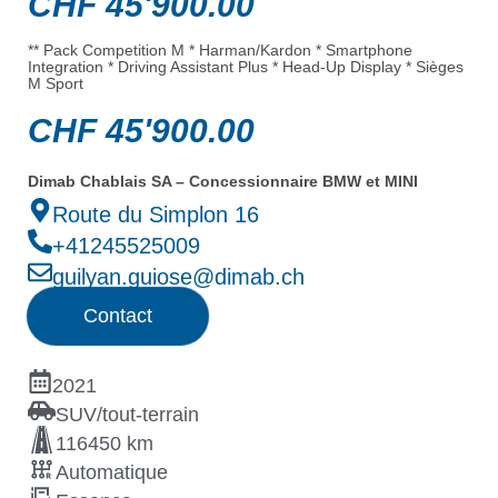
CHF
45'900.00
** Pack Competition M * Harman/Kardon * Smartphone
Integration * Driving Assistant Plus * Head-Up Display * Sièges
M Sport
CHF
45'900.00
Dimab Chablais SA – Concessionnaire BMW et MINI
Route du Simplon 16
+41245525009
guilyan.guiose@dimab.ch
Contact
2021
SUV/tout-terrain
116450 km
Automatique