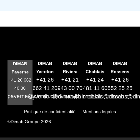
DIMAB
DIMAB
DIMAB
DIMAB
DIMAB
Yverdon
Riviera
Chablais
Rossens
Payerne
+41 26
+41 21
+41 24
+41 26
+41 26 662
662 41 20
943 00 70
481 11 60
552 25 25
40 30
payerne@dimab.ch
yverdon@dimab.ch
riviera@dimab.ch
chablais@dimab.ch
rossens@di
Politique de confidentialité
Mentions légales
©Dimab Groupe 2026