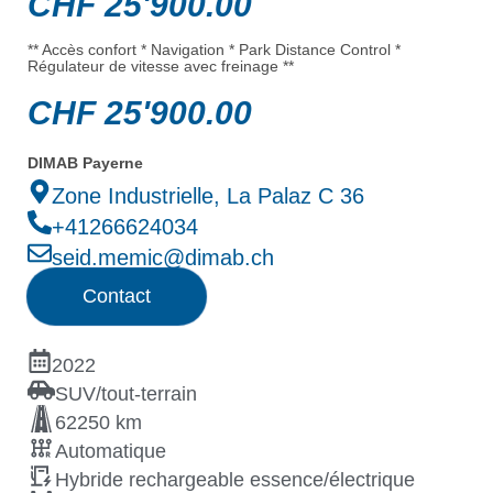
CHF
25'900.00
** Accès confort * Navigation * Park Distance Control *
Régulateur de vitesse avec freinage **
CHF
25'900.00
DIMAB Payerne
Zone Industrielle, La Palaz C 36
+41266624034
seid.memic@dimab.ch
Contact
2022
SUV/tout-terrain
62250 km
Automatique
Hybride rechargeable essence/électrique