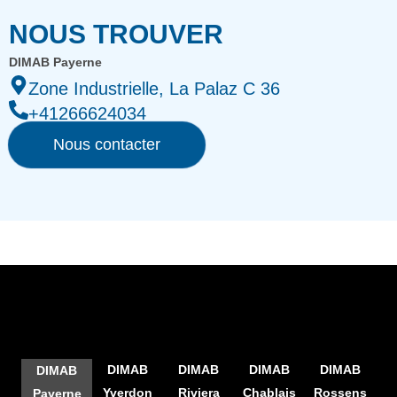
NOUS TROUVER
DIMAB Payerne
Zone Industrielle, La Palaz C 36
+41266624034
Nous contacter
DIMAB
DIMAB
DIMAB
DIMAB
DIMAB
Yverdon
Riviera
Chablais
Rossens
Payerne