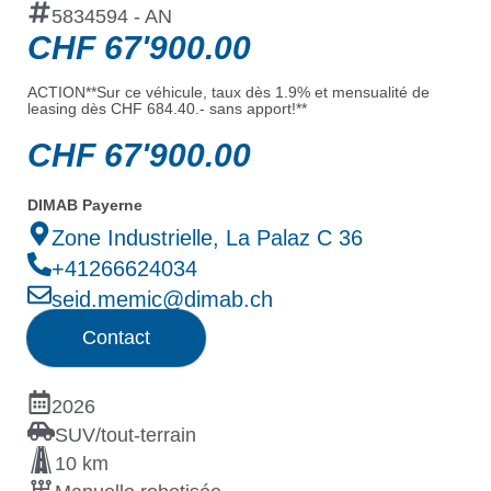
5834594 - AN
CHF
67'900.00
ACTION**Sur ce véhicule, taux dès 1.9% et mensualité de
leasing dès CHF 684.40.- sans apport!**
CHF
67'900.00
DIMAB Payerne
Zone Industrielle, La Palaz C 36
+41266624034
seid.memic@dimab.ch
Contact
2026
SUV/tout-terrain
10 km