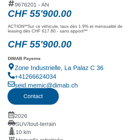
9676201 - AN
CHF
55'900.00
ACTION**Sur ce véhicule, taux dès 1.9% et mensualité de
leasing dès CHF 617.80.- sans apport!**
CHF
55'900.00
DIMAB Payerne
Zone Industrielle, La Palaz C 36
+41266624034
seid.memic@dimab.ch
Contact
2026
SUV/tout-terrain
10 km