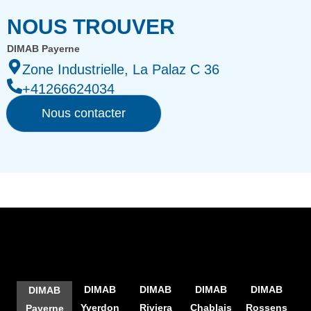
NOUS TROUVER
DIMAB Payerne
Zone Industrielle, La Palaz C 36
+41266624034
Nous contacter
DIMAB
DIMAB
DIMAB
DIMAB
DIMAB
Yverdon
Riviera
Chablais
Rossens
Payerne