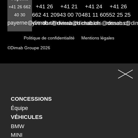
+41 26
+41 21
+41 24
+41 26
+41 26 662
662 41 20
943 00 70
481 11 60
552 25 25
40 30
payerne@dimab.ch
yverdon@dimab.ch
riviera@dimab.ch
chablais@dimab.ch
rossens@di
Politique de confidentialité
Mentions légales
©Dimab Groupe 2026
CONCESSIONS
Équipe
VÉHICULES
BMW
MINI