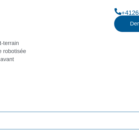
+4126
Dem
-terrain
 robotisée
 avant