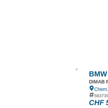
MINI
Ineos Grenadier
Stock
Après Vente
Nos partenaires et ambassadeurs
Nos events
BMW 
DIMAB R
Chem.
58373
CHF
5