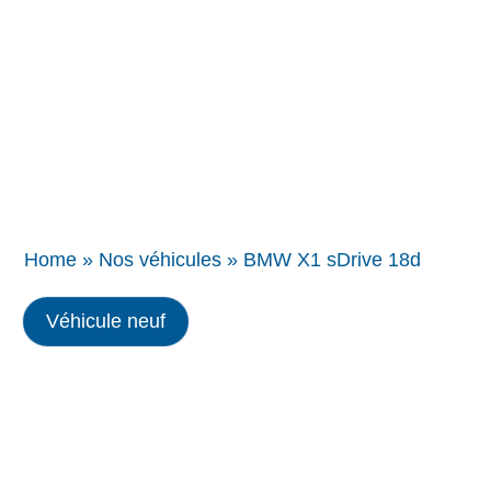
Concessions
BMW
Home
»
Nos véhicules
»
BMW X1 sDrive 18d
Véhicule neuf