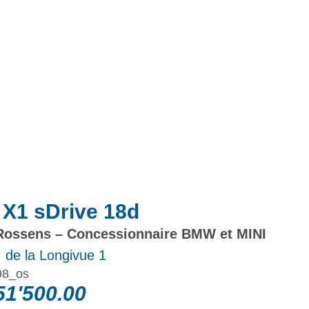
Actualités
Promotions
X1 sDrive 18d
ossens – Concessionnaire BMW et MINI
 de la Longivue 1
98_os
1'500.00