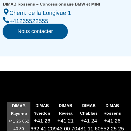
DIMAB Rossens – Concessionnaire BMW et MINI
Chem. de la Longivue 1
+41265522555
Nous contacter
DIMAB
DIMAB
DIMAB
DIMAB
DIMAB
Yverdon
Riviera
Chablais
Rossens
Payerne
+41 26
+41 21
+41 24
+41 26
+41 26 662
662 41 20
943 00 70
481 11 60
552 25 25
40 30