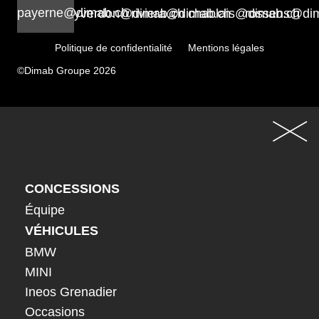
payerne@dimab.ch
yverdon@dimab.ch
riviera@dimab.ch
chablais@dimab.ch
rossens@di
Politique de confidentialité
Mentions légales
©Dimab Groupe 2026
CONCESSIONS
Équipe
VÉHICULES
BMW
MINI
Ineos Grenadier
Occasions