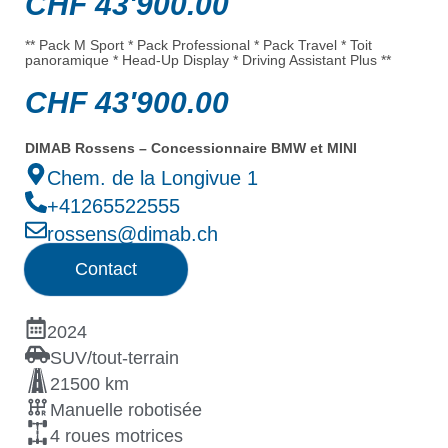
CHF
43'900.00
** Pack M Sport * Pack Professional * Pack Travel * Toit
panoramique * Head-Up Display * Driving Assistant Plus **
CHF
43'900.00
DIMAB Rossens – Concessionnaire BMW et MINI
Chem. de la Longivue 1
+41265522555
rossens@dimab.ch
Contact
2024
SUV/tout-terrain
21500 km
Manuelle robotisée
4 roues motrices