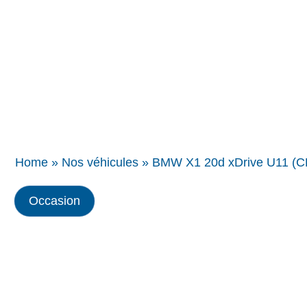
Concessions
BMW
Home
»
Nos véhicules
»
BMW X1 20d xDrive U11 (C
Occasion