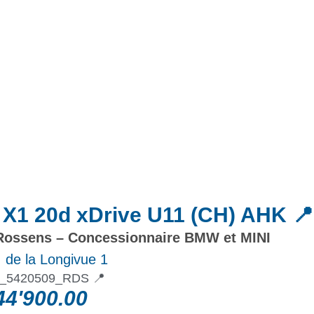
Actualités
Promotions
X1 20d xDrive U11 (CH) AHK 📍
ossens – Concessionnaire BMW et MINI
 de la Longivue 1
_5420509_RDS 📍
4'900.00