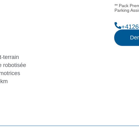
** Pack Prem
Parking Assi
+4126
Dem
-terrain
 robotisée
motrices