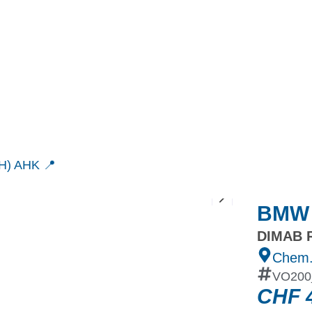
MINI
Ineos Grenadier
Stock
Après Vente
Nos partenaires et ambassadeurs
Nos events
H) AHK 📍
BMW 
DIMAB R
Chem.
VO200
CHF
4