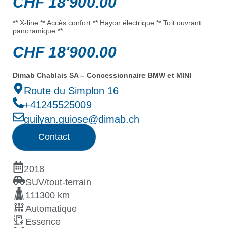
CHF
18'900.00
** X-line ** Accès confort ** Hayon électrique ** Toit ouvrant
panoramique **
CHF
18'900.00
Dimab Chablais SA – Concessionnaire BMW et MINI
Route du Simplon 16
+41245525009
guilyan.guiose@dimab.ch
Contact
2018
SUV/tout-terrain
111300 km
Automatique
Essence