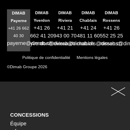
DIMAB
DIMAB
DIMAB
DIMAB
DIMAB
Yverdon
Riviera
Chablais
Rossens
Payerne
+41 26
+41 21
+41 24
+41 26
+41 26 662
662 41 20
943 00 70
481 11 60
552 25 25
40 30
payerne@dimab.ch
yverdon@dimab.ch
riviera@dimab.ch
chablais@dimab.ch
rossens@di
Politique de confidentialité
Mentions légales
©Dimab Groupe 2026
CONCESSIONS
Équipe