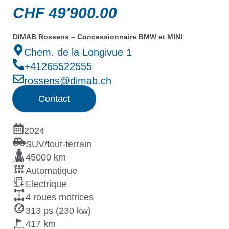
CHF
49'900.00
DIMAB Rossens – Concessionnaire BMW et MINI
Chem. de la Longivue 1
+41265522555
rossens@dimab.ch
Contact
2024
SUV/tout-terrain
45000 km
Automatique
Electrique
4 roues motrices
313 ps (230 kw)
417