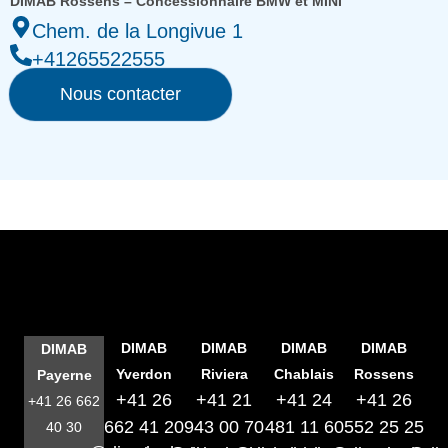
DIMAB Rossens – Concessionnaire BMW et MINI
Chem. de la Longivue 1
+41265522555
Nous contacter
DIMAB
DIMAB
DIMAB
DIMAB
DIMAB
Yverdon
Riviera
Chablais
Rossens
Payerne
+41 26
+41 21
+41 24
+41 26
+41 26 662
662 41 20
943 00 70
481 11 60
552 25 25
40 30