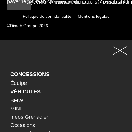
payerne@dimab.ch
yverdon@dimab.ch
riviera@dimab.ch
chablais@dimab.ch
rossens@di
Politique de confidentialité
Mentions légales
©Dimab Groupe 2026
CONCESSIONS
Équipe
VÉHICULES
BMW
MINI
Ineos Grenadier
Occasions