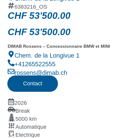
6383216_OS
CHF
53'500.00
CHF
53'500.00
DIMAB Rossens – Concessionnaire BMW et MINI
Chem. de la Longivue 1
+41265522555
rossens@dimab.ch
Contact
2026
Break
5000 km
Automatique
Electrique