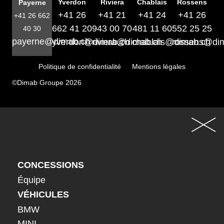
Yverdon
Riviera
Chablais
Rossens
Payerne
+41 26
+41 21
+41 24
+41 26
+41 26 662
662 41 20
943 00 70
481 11 60
552 25 25
40 30
payerne@dimab.ch
yverdon@dimab.ch
riviera@dimab.ch
chablais@dimab.ch
rossens@di
Politique de confidentialité
Mentions légales
©Dimab Groupe 2026
CONCESSIONS
Équipe
VÉHICULES
BMW
MINI