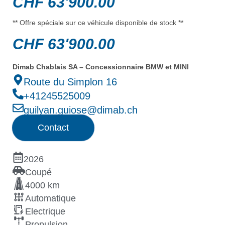
CHF
63'900.00
** Offre spéciale sur ce véhicule disponible de stock **
CHF
63'900.00
Dimab Chablais SA – Concessionnaire BMW et MINI
Route du Simplon 16
+41245525009
guilyan.guiose@dimab.ch
Contact
2026
Coupé
4000 km
Automatique
Electrique
Propulsion