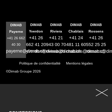
DIMAB
DIMAB
DIMAB
DIMAB
DIMAB
Yverdon
Riviera
Chablais
Rossens
Payerne
+41 26
+41 21
+41 24
+41 26
+41 26 662
662 41 20
943 00 70
481 11 60
552 25 25
40 30
payerne@dimab.ch
yverdon@dimab.ch
riviera@dimab.ch
chablais@dimab.ch
rossens@di
Politique de confidentialité
Mentions légales
©Dimab Groupe 2026