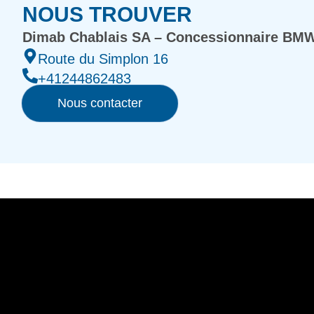
NOUS TROUVER
Dimab Chablais SA – Concessionnaire BMW
Route du Simplon 16
+41244862483
Nous contacter