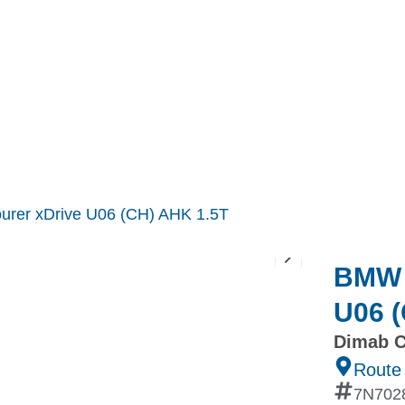
MINI
Ineos Grenadier
Stock
Après Vente
Nos partenaires et ambassadeurs
Nos events
ourer xDrive U06 (CH) AHK 1.5T
BMW 2
U06 
Dimab C
Route
7N702