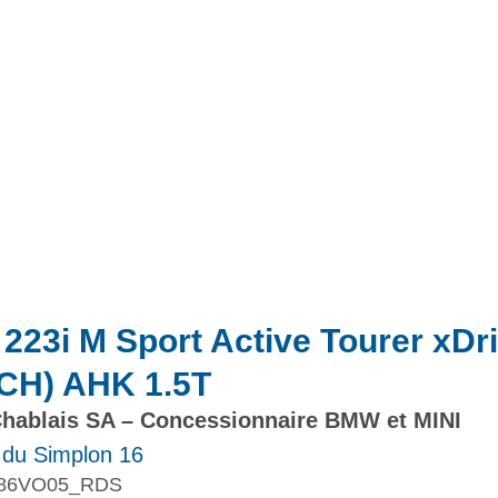
Actualités
Promotions
23i M Sport Active Tourer xDr
(CH) AHK 1.5T
hablais SA – Concessionnaire BMW et MINI
 du Simplon 16
86VO05_RDS