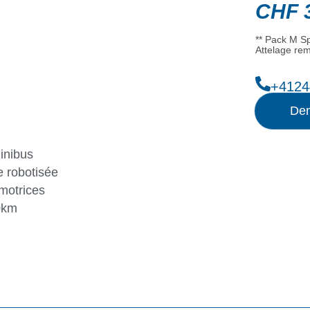
CHF
3
** Pack M Sp
Attelage re
+4124
Dem
inibus
 robotisée
motrices