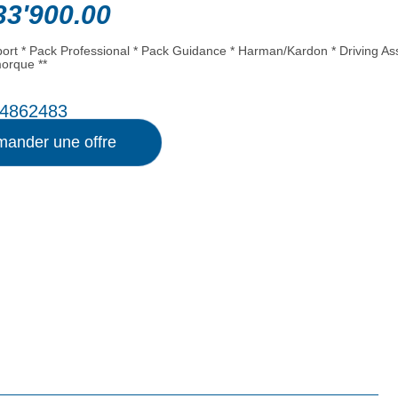
3'900.00
ort * Pack Professional * Pack Guidance * Harman/Kardon * Driving Ass
morque **
4862483
ander une offre