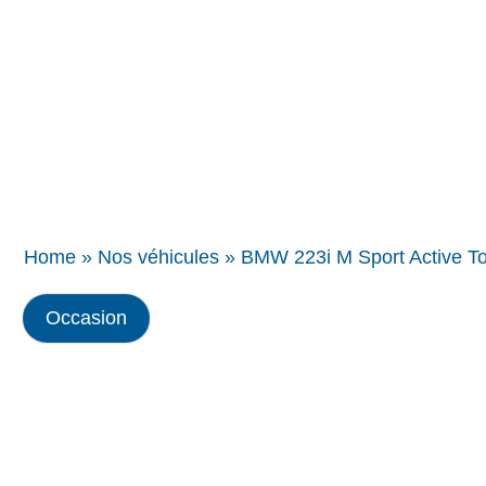
Concessions
BMW
Home
»
Nos véhicules
»
BMW 223i M Sport Active T
Occasion