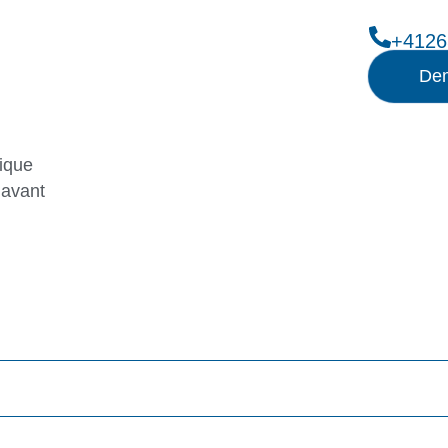
+4126
Dem
ique
 avant