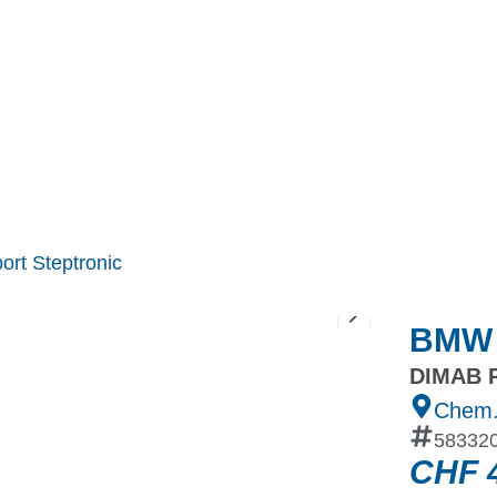
MINI
Ineos Grenadier
Stock
Après Vente
Nos partenaires et ambassadeurs
Nos events
rt Steptronic
BMW 
DIMAB R
Chem.
58332
CHF
4