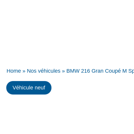
Concessions
BMW
Home
»
Nos véhicules
»
BMW 216 Gran Coupé M Spo
Véhicule neuf