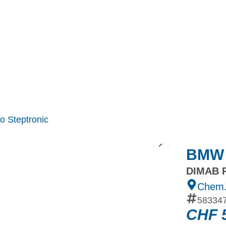
MINI
Ineos Grenadier
Stock
Après Vente
Nos partenaires et ambassadeurs
Nos events
o Steptronic
BMW 1
DIMAB R
Chem.
58334
CHF
5