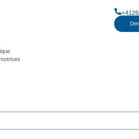
+4126
Dem
ique
motrices