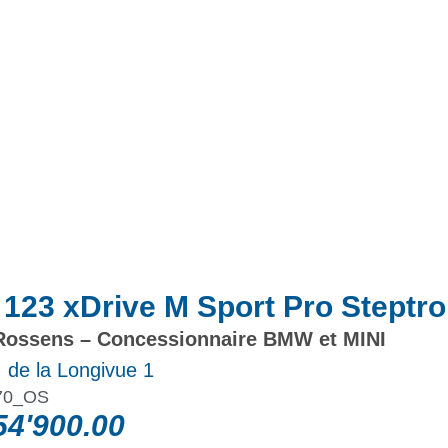
Actualités
Promotions
23 xDrive M Sport Pro Steptro
ossens – Concessionnaire BMW et MINI
 de la Longivue 1
70_OS
4'900.00