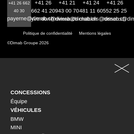
+41 26
+41 21
+41 24
+41 26
+41 26 662
662 41 20
943 00 70
481 11 60
552 25 25
40 30
payerne@dimab.ch
yverdon@dimab.ch
riviera@dimab.ch
chablais@dimab.ch
rossens@di
Politique de confidentialité
Mentions légales
©Dimab Groupe 2026
CONCESSIONS
Équipe
VÉHICULES
BMW
MINI