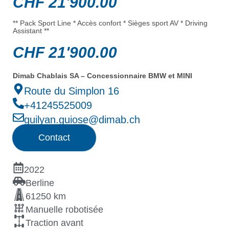
CHF
21'900.00
** Pack Sport Line * Accès confort * Sièges sport AV * Driving
Assistant **
CHF
21'900.00
Dimab Chablais SA – Concessionnaire BMW et MINI
Route du Simplon 16
+41245525009
guilyan.guiose@dimab.ch
Contact
2022
Berline
61250 km
Manuelle robotisée
Traction avant