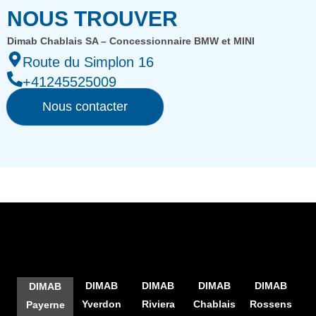
NOUS TROUVER
Dimab Chablais SA – Concessionnaire BMW et MINI
Route du Simplon 16
+41245525009
Nous contacter
DIMAB
DIMAB
DIMAB
DIMAB
DIMAB
Yverdon
Riviera
Chablais
Rossens
Payerne