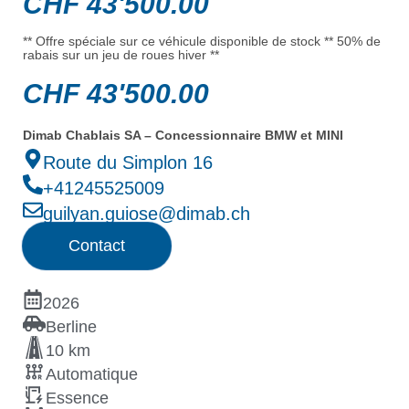
CHF
43'500.00
** Offre spéciale sur ce véhicule disponible de stock ** 50% de
rabais sur un jeu de roues hiver **
CHF
43'500.00
Dimab Chablais SA – Concessionnaire BMW et MINI
Route du Simplon 16
+41245525009
guilyan.guiose@dimab.ch
Contact
2026
Berline
10 km
Automatique
Essence