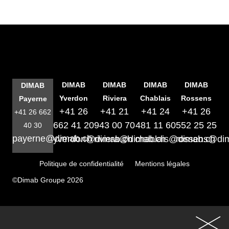
DIMAB
DIMAB
DIMAB
DIMAB
DIMAB
Yverdon
Riviera
Chablais
Rossens
Payerne
+41 26
+41 21
+41 24
+41 26
+41 26 662
662 41 20
943 00 70
481 11 60
552 25 25
40 30
payerne@dimab.ch
yverdon@dimab.ch
riviera@dimab.ch
chablais@dimab.ch
rossens@di
Politique de confidentialité
Mentions légales
©Dimab Groupe 2026