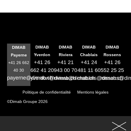
DIMAB
DIMAB
DIMAB
DIMAB
DIMAB
Yverdon
Riviera
Chablais
Rossens
Payerne
+41 26
+41 21
+41 24
+41 26
+41 26 662
662 41 20
943 00 70
481 11 60
552 25 25
40 30
payerne@dimab.ch
yverdon@dimab.ch
riviera@dimab.ch
chablais@dimab.ch
rossens@di
Politique de confidentialité
Mentions légales
©Dimab Groupe 2026