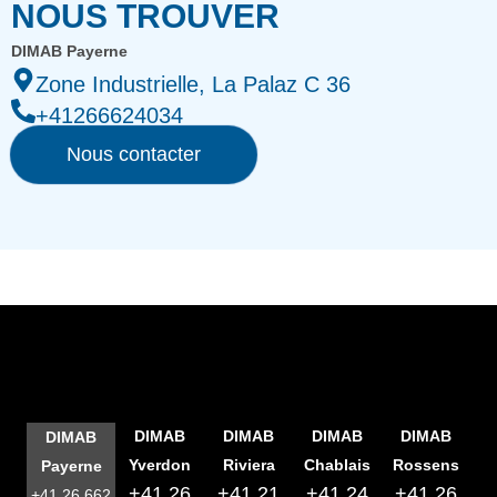
NOUS TROUVER
DIMAB Payerne
Zone Industrielle, La Palaz C 36
+41266624034
Nous contacter
DIMAB
DIMAB
DIMAB
DIMAB
DIMAB
Yverdon
Riviera
Chablais
Rossens
Payerne
+41 26
+41 21
+41 24
+41 26
+41 26 662