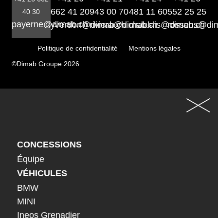
662 41 20
943 00 70
481 11 60
552 25 25
40 30
payerne@dimab.ch
yverdon@dimab.ch
riviera@dimab.ch
chablais@dimab.ch
rossens@di
Politique de confidentialité
Mentions légales
©Dimab Groupe 2026
CONCESSIONS
Équipe
VÉHICULES
BMW
MINI
Ineos Grenadier