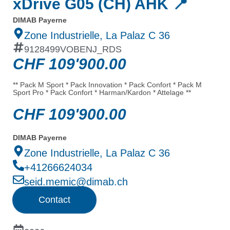
xDrive G05 (CH) AHK 📍
DIMAB Payerne
Zone Industrielle, La Palaz C 36
9128499VOBENJ_RDS
CHF
109'900.00
** Pack M Sport * Pack Innovation * Pack Confort * Pack M
Sport Pro * Pack Confort * Harman/Kardon * Attelage **
CHF
109'900.00
DIMAB Payerne
Zone Industrielle, La Palaz C 36
+41266624034
seid.memic@dimab.ch
Contact