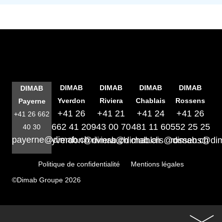
DIMAB
DIMAB
DIMAB
DIMAB
DIMAB
Yverdon
Riviera
Chablais
Rossens
Payerne
+41 26
+41 21
+41 24
+41 26
+41 26 662
662 41 20
943 00 70
481 11 60
552 25 25
40 30
payerne@dimab.ch
yverdon@dimab.ch
riviera@dimab.ch
chablais@dimab.ch
rossens@di
Politique de confidentialité
Mentions légales
©Dimab Groupe 2026