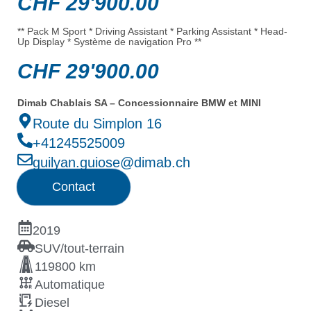
CHF
29'900.00
** Pack M Sport * Driving Assistant * Parking Assistant * Head-
Up Display * Système de navigation Pro **
CHF
29'900.00
Dimab Chablais SA – Concessionnaire BMW et MINI
Route du Simplon 16
+41245525009
guilyan.guiose@dimab.ch
Contact
2019
SUV/tout-terrain
119800 km
Automatique
Diesel