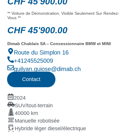
CHF
45'900.00
** Voiture de Démonstration, Visible Seulement Sur Rendez-
Vous **
CHF
45'900.00
Dimab Chablais SA – Concessionnaire BMW et MINI
Route du Simplon 16
+41245525009
guilyan.guiose@dimab.ch
Contact
2024
SUV/tout-terrain
40000 km
Manuelle robotisée
Hybride léger diesel/électrique