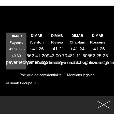
DIMAB
DIMAB
DIMAB
DIMAB
DIMAB
Yverdon
Riviera
Chablais
Rossens
Payerne
+41 26
+41 21
+41 24
+41 26
+41 26 662
662 41 20
943 00 70
481 11 60
552 25 25
40 30
payerne@dimab.ch
yverdon@dimab.ch
riviera@dimab.ch
chablais@dimab.ch
rossens@di
Politique de confidentialité
Mentions légales
©Dimab Groupe 2026