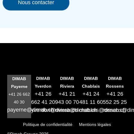
Nous contacter
DIMAB
DIMAB
DIMAB
DIMAB
DIMAB
Yverdon
Riviera
Chablais
Rossens
Payerne
+41 26
+41 21
+41 24
+41 26
+41 26 662
662 41 20
943 00 70
481 11 60
552 25 25
40 30
payerne@dimab.ch
yverdon@dimab.ch
riviera@dimab.ch
chablais@dimab.ch
rossens@di
Politique de confidentialité
Mentions légales