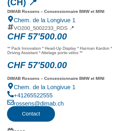
(CH) 📍
DIMAB Rossens – Concessionnaire BMW et MINI
Chem. de la Longivue 1
VO200_5002233_RDS 📍
CHF
57'500.00
** Pack Innovation * Head-Up Display * Harman Kardon *
Driving Assistant * Attelage porte-vélos **
CHF
57'500.00
DIMAB Rossens – Concessionnaire BMW et MINI
Chem. de la Longivue 1
+41265522555
rossens@dimab.ch
Contact