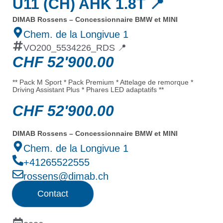
U11 (CH) AHK 1.8T 📍
DIMAB Rossens – Concessionnaire BMW et MINI
Chem. de la Longivue 1
VO200_5534226_RDS 📍
CHF
52'900.00
** Pack M Sport * Pack Premium * Attelage de remorque *
Driving Assistant Plus * Phares LED adaptatifs **
CHF
52'900.00
DIMAB Rossens – Concessionnaire BMW et MINI
Chem. de la Longivue 1
+41265522555
rossens@dimab.ch
Contact