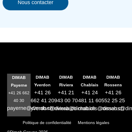
Nous contacter
DIMAB
DIMAB
DIMAB
DIMAB
DIMAB
Yverdon
Riviera
Chablais
Rossens
Payerne
+41 26
+41 21
+41 24
+41 26
+41 26 662
662 41 20
943 00 70
481 11 60
552 25 25
40 30
payerne@dimab.ch
yverdon@dimab.ch
riviera@dimab.ch
chablais@dimab.ch
rossens@di
Politique de confidentialité
Mentions légales