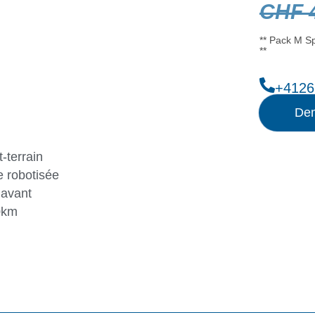
CHF
4
** Pack M Sp
**
+4126
Dem
-terrain
 robotisée
 avant