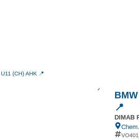
MINI
Ineos Grenadier
Stock
Après Vente
Nos partenaires et ambassadeurs
Nos events
 U11 (CH) AHK 📍
BMW X
📍
DIMAB R
Chem.
VO401