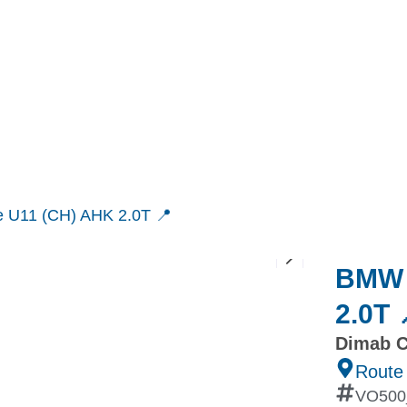
MINI
Ineos Grenadier
Stock
Après Vente
Nos partenaires et ambassadeurs
Nos events
 U11 (CH) AHK 2.0T 📍
BMW 
2.0T 
Dimab C
Route
VO500