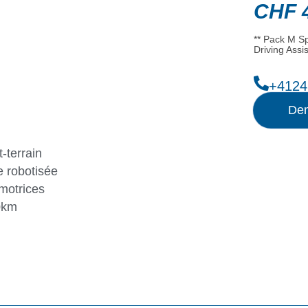
CHF
4
** Pack M Sp
Driving Assis
+4124
Dem
-terrain
 robotisée
motrices