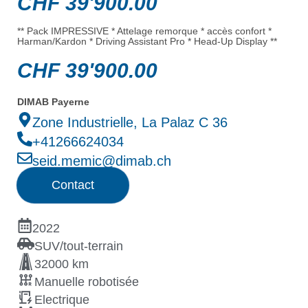
CHF
39'900.00
** Pack IMPRESSIVE * Attelage remorque * accès confort *
Harman/Kardon * Driving Assistant Pro * Head-Up Display **
CHF
39'900.00
DIMAB Payerne
Zone Industrielle, La Palaz C 36
+41266624034
seid.memic@dimab.ch
Contact
2022
SUV/tout-terrain
32000 km
Manuelle robotisée
Electrique