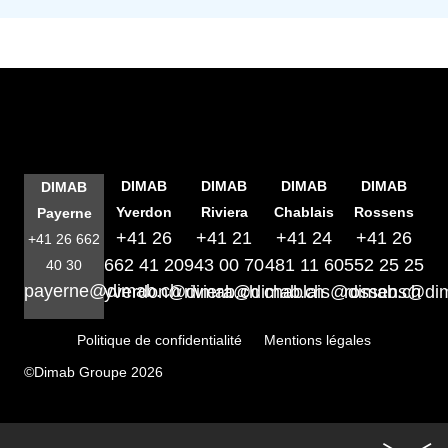
DIMAB
DIMAB
DIMAB
DIMAB
DIMAB
Yverdon
Riviera
Chablais
Rossens
Payerne
+41 26
+41 21
+41 24
+41 26
+41 26 662
662 41 20
943 00 70
481 11 60
552 25 25
40 30
payerne@dimab.ch
yverdon@dimab.ch
riviera@dimab.ch
chablais@dimab.ch
rossens@di
Politique de confidentialité
Mentions légales
©Dimab Groupe 2026