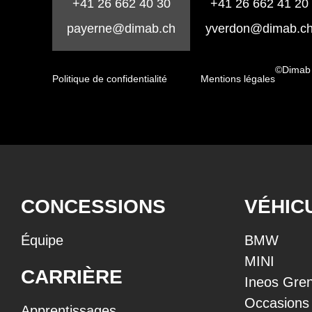
+41 26 662 40 30
+41 26 662 41 20
payerne@dimab.ch
yverdon@dimab.c
©Dimab
Politique de confidentialité
Mentions légales
CONCESSIONS
VÉHIC
Équipe
BMW
MINI
CARRIÈRE
Ineos Gren
Occasions
Apprentissages