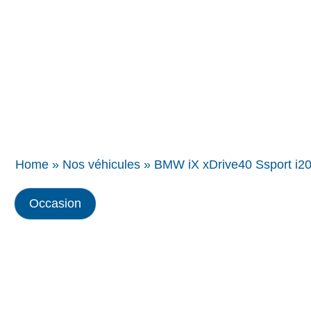
Concessions
BMW
Home
»
Nos véhicules
»
BMW iX xDrive40 Ssport i2
Occasion