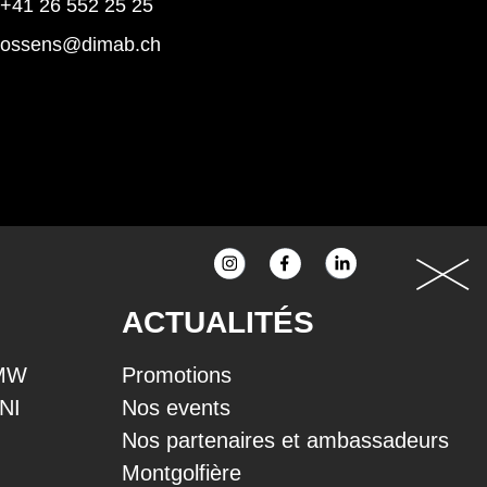
+41 26 552 25 25
rossens@dimab.ch
ACTUALITÉS
BMW
Promotions
INI
Nos events
Nos partenaires et ambassadeurs
Montgolfière