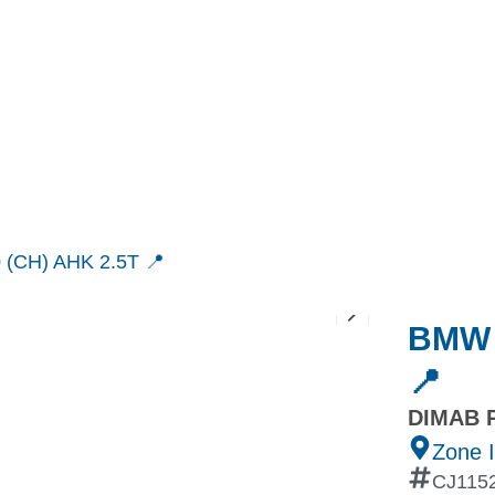
MINI
Ineos Grenadier
Stock
Après Vente
Nos partenaires et ambassadeurs
Nos events
0 (CH) AHK 2.5T 📍
BMW i
📍
DIMAB 
Zone I
CJ115