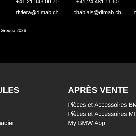
+41 21 943 00 70
+41 24 481 11 60
h
riviera@dimab.ch
chablais@dimab.ch
 Groupe 2026
ULES
APRÈS VENTE
Pièces et Accessoires 
Pièces et Accessoires M
adier
My BMW App