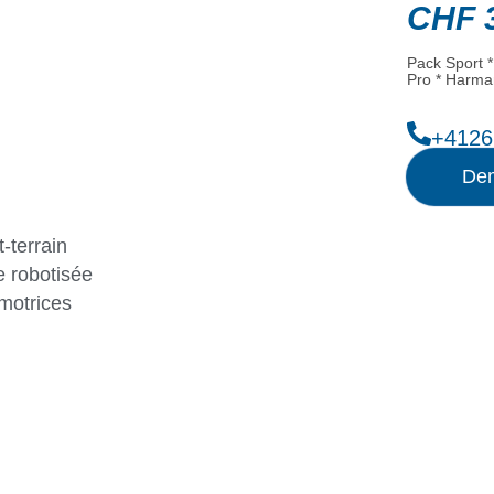
CHF
3
Pack Sport *
Pro * Harma
+4126
Dem
-terrain
 robotisée
motrices