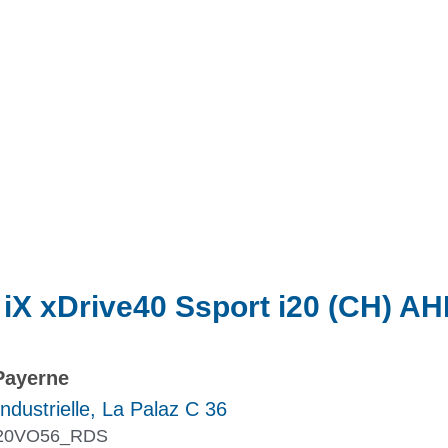
Actualités
Promotions
X xDrive40 Ssport i20 (CH) AH
Payerne
ndustrielle, La Palaz C 36
20VO56_RDS