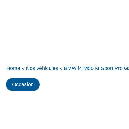
Concessions
BMW
Home
»
Nos véhicules
»
BMW i4 M50 M Sport Pro G2
Occasion