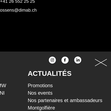
+41 26 552 25 25
rossens@dimab.ch
ACTUALITÉS
BMW
Promotions
INI
Nos events
Nos partenaires et ambassadeurs
Montgolfière