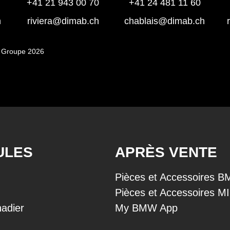
+41 21 943 00 70
+41 24 481 11 60
h
riviera@dimab.ch
chablais@dimab.ch
 Groupe 2026
ULES
APRÈS VENTE
Pièces et Accessoires 
Pièces et Accessoires M
adier
My BMW App