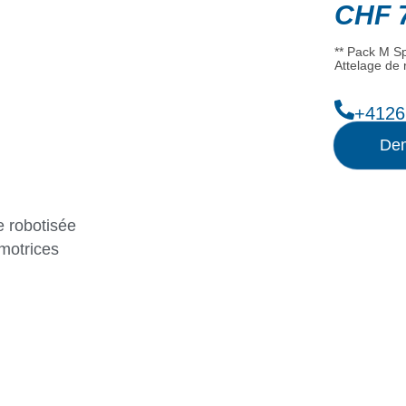
CHF
7
** Pack M Sp
Attelage de
+4126
Dem
 robotisée
motrices