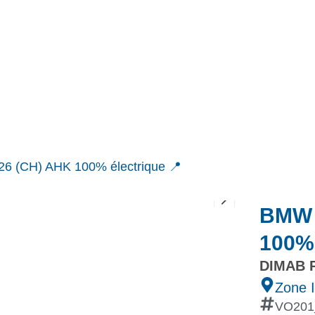
MINI
Ineos Grenadier
Stock
Après Vente
Nos partenaires et ambassadeurs
Nos events
6 (CH) AHK 100% électrique 📍
BMW 
100% 
DIMAB 
Zone I
VO201