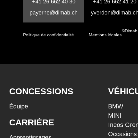
+41 26 662 40 30
+41 26 662 41 20
payerne@dimab.ch
yverdon@dimab.c
©Dimab
Politique de confidentialité
Mentions légales
CONCESSIONS
VÉHIC
Équipe
BMW
MINI
CARRIÈRE
Ineos Gren
Occasions
Apprentissages